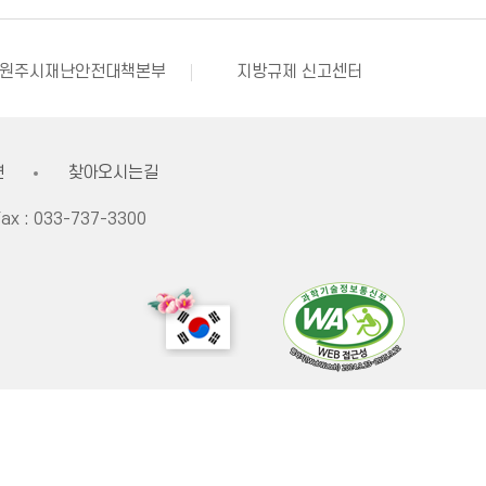
강원창조경제혁신센터
국민재난안전포털
부동산거래질서교란행위 신고센터
불법스팸대응센터
원주시재난안전대책본부
지방규제 신고센터
한국사회적기업진흥원
쌀직불금 정보공개
원주시 아동돌봄원스톱통합지원센터
강원창조경제혁신센터
국민재난안전포털
견
찾아오시는길
ax :
033-737-3300