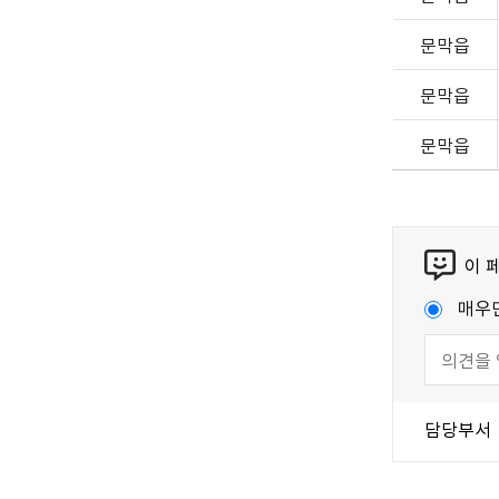
문막읍
문막읍
문막읍
이 
매우
담당부서
국가법령정보센터