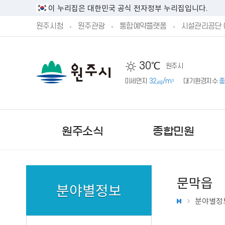
이 누리집은 대한민국 공식 전자정부 누리집입니다.
원주시청
원주관광
통합예약플랫폼
시설관리공단 
30℃
원주시
미세먼지
32㎍/m³
대기환경지수
좋
원주소식
종합민원
문막읍
분야별정보
분야별정
새소식
민원실안내
시정방향
시민제안안내
기본현황
원주시 공고
민원상담 신청
예산서 공개
주민참여 예산 안내
기구 및 조직
문화행사
단구‧반곡관설 행정복지센
시장직 인수위원회 활동보
제안하기
원주의 상징
원주시 고시
예산안 공개
제안하기
업무별 전화번호