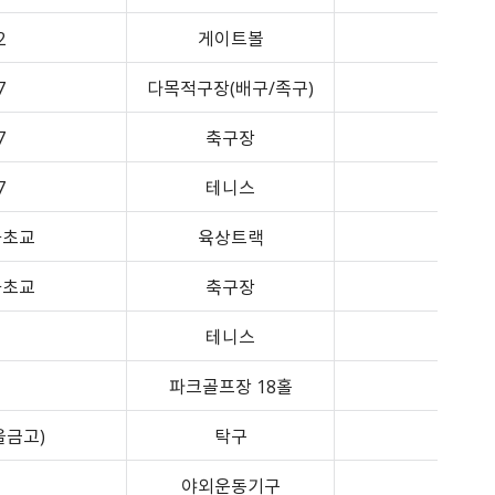
2
게이트볼
7
다목적구장(배구/족구)
7
축구장
7
테니스
화초교
육상트랙
화초교
축구장
테니스
파크골프장 18홀
을금고)
탁구
야외운동기구