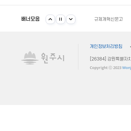
강원일자리정보망
주민e직접 플랫폼
배너모음
규제개혁신문고
안전신문고
국가법령정보센터
강원일자리정보망
개인정보처리방침
[26384] 강원특별
Copyright ⓒ 2023
Wonj