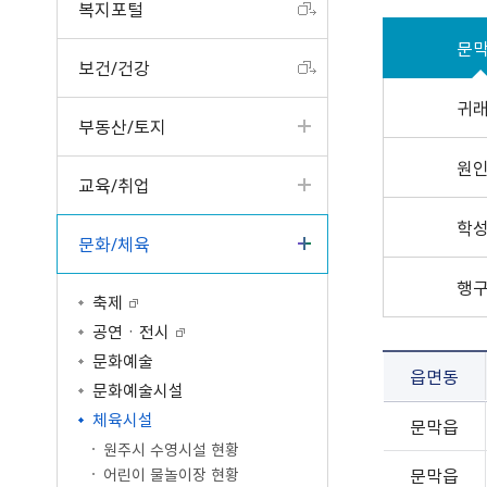
복지포털
터
고서
읍면동 소식
공개제안
원주의 인물
입법예고
성인지예산서
제안하기(2022년 4월 3
청사안내
구술·전화 민원
업무계획
일 이전)
반상회 소식지
나의제안
원주시 기본계획
분묘개장공고
결산현황
찾아오시는길
문
보건/건강
사전심사청구제
주요성과
알림마당
공동주택 알림방
우수제안사례
혁신도시 공공청사
공공기관 공고
세입세출현황공개
문서24 안내
일반현황
타기관 소식
국민생각함
타기관 공고/고시
지방재정공시
귀
부동산/토지
민원콜센터
인사발령/교류신청
중기지방재정계획
행정정보공동이용 안내
조직운영정보
기금운용계획
원
교육/취업
민원조정위원회
시정평가
고액·상시체납자공개
인구현황/통계연보
시유재산 현황
학
문화/체육
행정심판 결과
보조금 정산결과
행정서비스헌장
지방공기업
행
축제
학술연구용역 결과
마을세무사
차량등록민원
공연ㆍ전시
중요재산공시
지방세 안내/납부(WeT
자동차과태료납부（We
문화예술
재정용어사전
읍면동
AX)
TAX）
제도소개
문화예술시설
납세자보호관제도
시민추천
체육시설
문막읍
지방세 상담챗봇
적극행정 우수사례
원주시 수영시설 현황
문막읍
어린이 물놀이장 현황