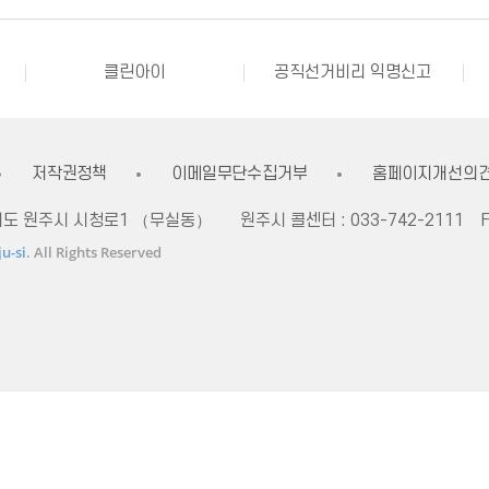
강원자비스
소비자24
소통24(구 온국민소통)
정치후원금센터
클린아이
공직선거비리 익명신고
내고장알리미
전국 시장, 군수, 구청장 협의회
불량식품 신고
문화가 있는날
강원자비스
소비자24
저작권정책
이메일무단수집거부
홈페이지개선의
자치도 원주시 시청로1 （무실동）
원주시 콜센터 :
033-742-2111
F
u-si
. All Rights Reserved