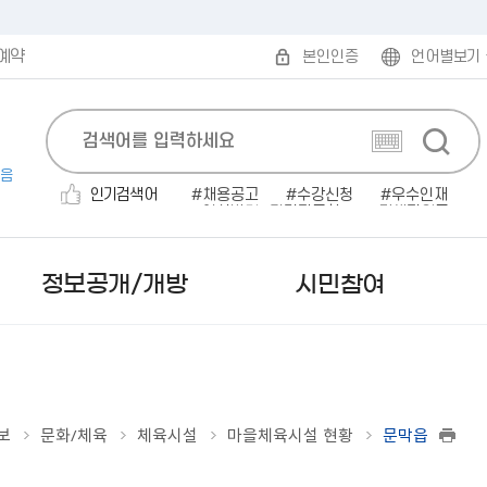
예약
본인인증
언어별보기
음
인기검색어
채용공고
수강신청
우수인재
인사발령
전기자동차
민생지원금
보건증
폐기물
대명농원
평생건강관리
정보공개/개방
시민참여
보
문화/체육
체육시설
마을체육시설 현황
문막읍
보도자료
무인민원발급
발주계획
규제개혁안내
읍면동 한눈에 보기
시험계획 공고
민원편람/서식
감사결과/반부패청렴시책
부패·공익신고
미국 로아노크
사실은 이렇습니다
인터넷 민원발급（정부
입찰공고
행정규제목록
읍면동 민원안내
서류(필기)합격자 및 면접시
2025 원주시 민원편람
행정사무감사 결과
공직자부조리익명신고
캐나다 애드먼튼