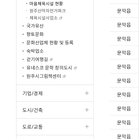
마을체육시설 현황
공공저작물 이용안내
공공데이터
원주고향사랑기부제
문막읍
원주산악자전거파크
공공저작물 자료실
공공데이터제공안내
공지사항
체육시설사업소
공공데이터 건의
문막읍
명예의전당
국가유산
기부금현황
향토문화
문막읍
답례품 현황
문화산업체 현황 및 등록
답례품 추천
숙박업소
문막읍
걷기여행길
문막읍
유네스코 문학 창의도시
원주시그림책센터
문막읍
기업/경제
문막읍
문막읍
도시/건축
문막읍
도로/교통
문막읍