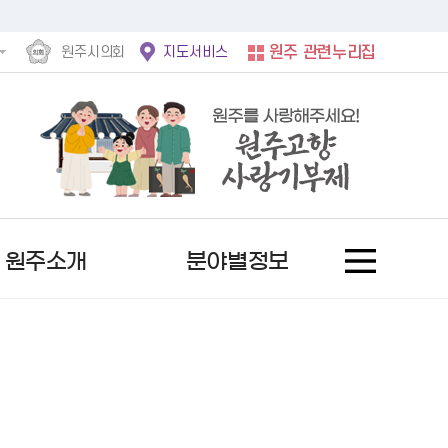
원주시의회
지도서비스
원주 관련누리집
원주소개
분야별정보
홍보사진
후속절차안내문
정보공개제도란?
서울시
문자로 소식받기
여권발급안내
사전정보공표 현황
자유게시판
역대 수상자
행복원주
비공개 세부기준
서울 도봉구
채널로 소식받기
기재사항변경
업무추진비
칭찬합니다
추천 후보자 공고