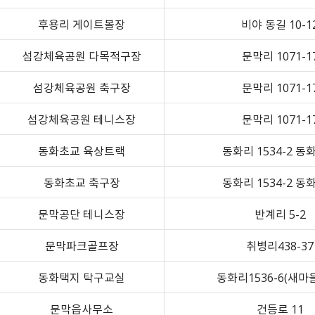
원주시 청소년 꿈이룸 바우
처 가맹점 모집
후용리 게이트볼장
비야 동길 10-1
섬강체육공원 다목적구장
문막리 1071-1
섬강체육공원 축구장
문막리 1071-1
섬강체육공원 테니스장
문막리 1071-1
동화초교 육상트랙
동화리 1534-2 동
동화초교 축구장
동화리 1534-2 동
문막공단 테니스장
반계리 5-2
문막파크골프장
취병리438-37
동화택지 탁구교실
동화리1536-6(새마
문막읍사무소
건등로 11