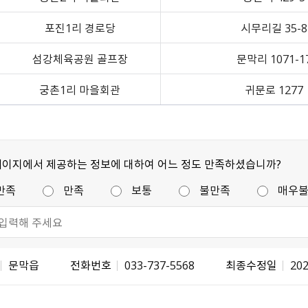
포진1리 경로당
시무리길 35-8
섬강체육공원 골프장
문막리 1071-1
궁촌1리 마을회관
귀문로 1277
페이지에서 제공하는 정보에 대하여 어느 정도 만족하셨습니까?
만족
만족
보통
불만족
매우
문막읍
전화번호
033-737-5568
최종수정일
202
불량식품 신고
문화가 있는날