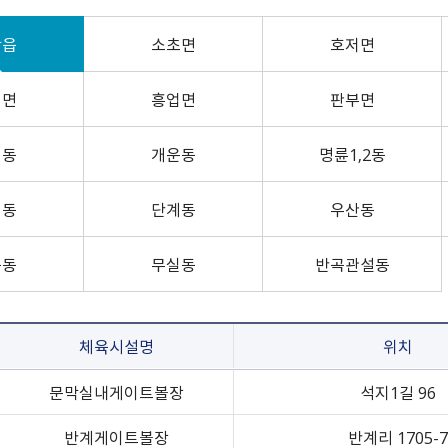
24）
문막읍
소초면
험 공고
Ⅰ
0
정례브리핑
개찰공고
규제입증요청
공무국외출장보고서
소극행정신고센터
중국 허페이
호저면
지정면
어디서나민원발급
최종합격자 및 임용등록 공
2025 원주시 민원편람
막읍
계약현황 공개
소초면
공청회 개최결과
신고포상금
중국 옌타이
호저면
부론면
귀래면
고
Ⅱ
수의계약 현황공개
주요투자사업 추진결과
안전신문고
일본 이치카와
흥업면
판부면
2022. 3.31. 이전 공고
2026 원주시 민원편람
하도급계약현황
공용차량 운영현황
예산낭비신고
일본 히가시마츠야마
래면
흥업면
판부면
신림면
중앙동
Ⅰ
강원특별자치도 시험정보/
준공검사
민간위탁평가결과
지방보조금 부정수급 신고
일본 미노
원인동
개운동
나라일터
2026 원주시 민원편람
대가지급현황
주민감사청구
인동
개운동
명륜1,2동
명륜1동
명륜2동
Ⅱ
민간투자사업현황
지방규제개혁신문고
일산동
학성동
단계동
우산동
전동킥보드 불법 주정차
성동
단계동
우산동
태장1동
태장2동
신고
봉산동
행구동
구동
무실동
반곡관설동
무실동
위원회 소개 및 운영
단구동 행정복지센터
운영성과
반곡관설동 행정복지센
체육시설명
위치
관련사이트
개별주택가격 카카오톡 알
쉬운 우리말 사전
터
리미
외국어 검사기
문막실내게이트볼장
석지1길 96
개별공시지가 카카오 알림
톡신청
반계게이트볼장
반계리 1705-7