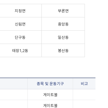
원주시시보
원문정보공개
성남시
여권의교부
민원처리/행정처분
설문조사
후보자 공적 의견접수
정보목록공개
강동구
지정면
외교부 여권안내
정부24
부론면
개인정보 이용·제3자제공
강남구
외교부 비자안내
정책실명제
서울 서대문구
여권접수 온라인 사전예약
신림면
중앙동
경기 김포시
평택시
단구동
일산동
태장1,2동
봉산동
종목 및 운동기구
비고
게이트볼
게이트볼