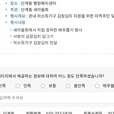
장소
: 단계동 행정복지센터
주관
: 단계동 새마을회
행사개요
: 관내 저소득가구 김장김치 지원을 위한 지역주민 
행사내용
새마을회에서 직접 경작한 배추뽑기 행사
사랑의 김장김치 담그기
저소득가구 김장김치 전달
페이지에서 제공하는 정보에 대하여 어느 정도 만족하셨습니까?
만족
만족
보통
불만족
매우
단계동
전화번호
033-737-5829
최종수정일
202