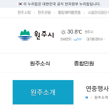
이 누리집은 대한민국 공식 전자정부 누리집입니다.
원주시청
원주관광
통합예약플랫폼
시설관리공단 
30.8℃
원주시
미세먼지
-㎍/m³
대기환경지수
-
원주소식
종합민원
연중행사
원주소개
원주소개
새소식
민원실안내
시정방향
시민제안안내
기본현황
원주시 공고
민원상담 신청
예산서 공개
주민참여 예산 안내
기구 및 조직
문화행사
단구‧반곡관설 행정복지센
시장직 인수위원회 활동보
제안하기
원주의 상징
원주시 고시
예산안 공개
제안하기
업무별 전화번호