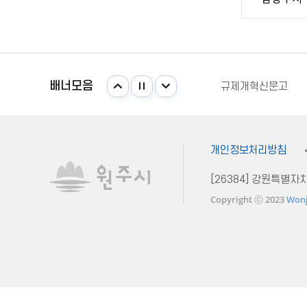
국가법령정보센터
강원일자리정보망
주민e직접 플랫폼
배너모음
규제개혁신문고
안전신문고
국가법령정보센터
강원일자리정보망
개인정보처리방침
[26384] 강원특별
Copyright ⓒ 2023
Wonj