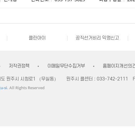
불량식품 신고
문화가 있는날
강원자비스
소비자24
소통24(구 온국민소통)
정치후원금센터
클린아이
공직선거비리 익명신고
내고장알리미
전국 시장, 군수, 구청장 협의회
불량식품 신고
문화가 있는날
강원자비스
소비자24
저작권정책
이메일무단수집거부
홈페이지개선의
자치도 원주시 시청로1 （무실동）
원주시 콜센터 :
033-742-2111
F
u-si
. All Rights Reserved