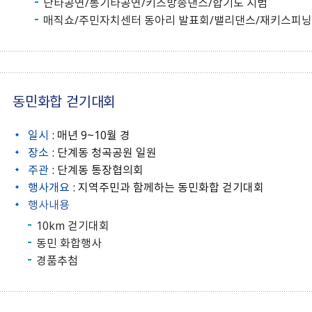
난타공연/통기타공연/키즈방송댄스/합기도 시범
원주시 청소년 꿈이룸 바우
매직쇼/주민자치센터 동아리 발표회/밸리댄스/재키스피
처 가맹점 모집
동민화합 걷기대회
일시
: 매년 9~10월 경
장소
: 단계동 청곡공원 일원
주관
: 단계동 통장협의회
행사개요
: 지역주민과 함께하는 동민화합 걷기대회
행사내용
10km 걷기대회
동민 화합행사
경품추첨