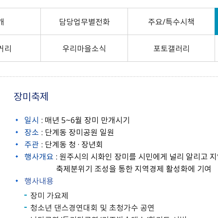
24）
문막읍
소초면
험 공고
Ⅰ
0
정례브리핑
개찰공고
규제입증요청
공무국외출장보고서
소극행정신고센터
중국 허페이
호저면
지정면
어디서나민원발급
최종합격자 및 임용등록 공
2025 원주시 민원편람
개
계약현황 공개
담당업무별전화
공청회 개최결과
신고포상금
중국 옌타이
주요/특수시책
부론면
귀래면
고
Ⅱ
수의계약 현황공개
주요투자사업 추진결과
안전신문고
일본 이치카와
흥업면
판부면
2022. 3.31. 이전 공고
2026 원주시 민원편람
하도급계약현황
공용차량 운영현황
예산낭비신고
일본 히가시마츠야마
거리
우리마을소식
포토갤러리
신림면
중앙동
Ⅰ
강원특별자치도 시험정보/
준공검사
민간위탁평가결과
지방보조금 부정수급 신고
일본 미노
원인동
개운동
나라일터
2026 원주시 민원편람
대가지급현황
주민감사청구
명륜1동
명륜2동
Ⅱ
민간투자사업현황
지방규제개혁신문고
일산동
학성동
장미축제
단계동
우산동
전동킥보드 불법 주정차
태장1동
태장2동
신고
일시
: 매년 5~6월 장미 만개시기
봉산동
행구동
장소
: 단계동 장미공원 일원
무실동
주관
: 단계동 청 · 장년회
위원회 소개 및 운영
단구동 행정복지센터
행사개요
: 원주시의 시화인 장미를 시민에게 널리 알리고 
운영성과
반곡관설동 행정복지센
축제분위기 조성을 통한 지역경제 활성화에 기여
관련사이트
개별주택가격 카카오톡 알
쉬운 우리말 사전
터
행사내용
리미
외국어 검사기
장미 가요제
개별공시지가 카카오 알림
톡신청
청소년 댄스경연대회 및 초청가수 공연