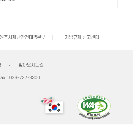
원주시 아동돌봄원스톱통합지원센터
강원창조경제혁신센터
국민재난안전포털
부동산거래질서교란행위 신고센터
불법스팸대응센터
원주시재난안전대책본부
지방규제 신고센터
한국사회적기업진흥원
쌀직불금 정보공개
원주시 아동돌봄원스톱통합지원센터
강원창조경제혁신센터
국민재난안전포털
견
찾아오시는길
ax :
033-737-3300