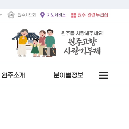
원주시의회
지도서비스
원주 관련누리집
원주소개
분야별정보
홍보사진
후속절차안내문
정보공개제도란?
서울시
문자로 소식받기
여권발급안내
사전정보공표 현황
자유게시판
역대 수상자
행복원주
비공개 세부기준
서울 도봉구
채널로 소식받기
기재사항변경
업무추진비
칭찬합니다
추천 후보자 공고