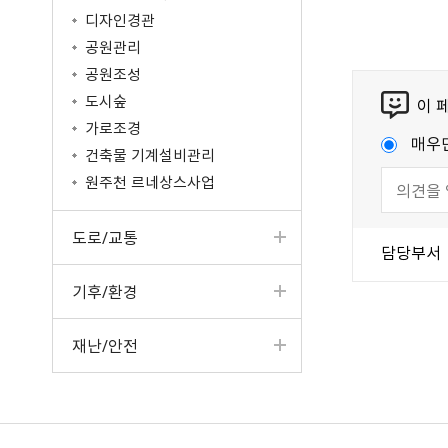
디자인경관
공원관리
공원조성
도시숲
이 
가로조경
매우
건축물 기계설비관리
원주천 르네상스사업
도로/교통
담당부서
기후/환경
재난/안전
국가법령정보센터
강원일자리정보망