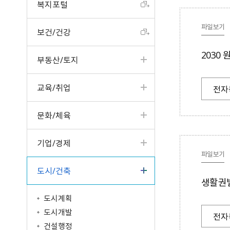
복지포털
터
고서
읍면동 소식
공개제안
원주의 인물
입법예고
성인지예산서
제안하기(2022년 4월 3
청사안내
구술·전화 민원
업무계획
일 이전)
반상회 소식지
나의제안
원주시 기본계획
분묘개장공고
결산현황
찾아오시는길
파일보기
보건/건강
사전심사청구제
주요성과
알림마당
공동주택 알림방
우수제안사례
혁신도시 공공청사
공공기관 공고
세입세출현황공개
문서24 안내
일반현황
타기관 소식
국민생각함
타기관 공고/고시
지방재정공시
2030
부동산/토지
민원콜센터
인사발령/교류신청
중기지방재정계획
행정정보공동이용 안내
조직운영정보
기금운용계획
교육/취업
전자
민원조정위원회
시정평가
고액·상시체납자공개
인구현황/통계연보
시유재산 현황
문화/체육
행정심판 결과
보조금 정산결과
행정서비스헌장
지방공기업
기업/경제
학술연구용역 결과
마을세무사
차량등록민원
파일보기
중요재산공시
지방세 안내/납부(WeT
자동차과태료납부（We
도시/건축
재정용어사전
AX)
TAX）
제도소개
생활권별
납세자보호관제도
시민추천
도시계획
지방세 상담챗봇
적극행정 우수사례
도시개발
전자
건설행정