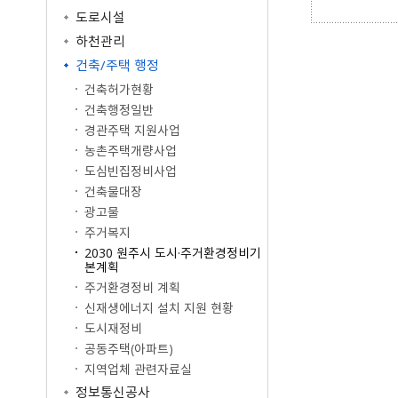
공공저작물 이용안내
공공데이터
도로시설
원주고향사랑기부제
공공저작물 자료실
공공데이터제공안내
하천관리
공지사항
공공데이터 건의
건축/주택 행정
명예의전당
건축허가현황
기부금현황
건축행정일반
답례품 현황
경관주택 지원사업
답례품 추천
농촌주택개량사업
도심빈집정비사업
건축물대장
광고물
주거복지
2030 원주시 도시·주거환경정비기
본계획
주거환경정비 계획
신재생에너지 설치 지원 현황
도시재정비
공동주택(아파트)
지역업체 관련자료실
정보통신공사