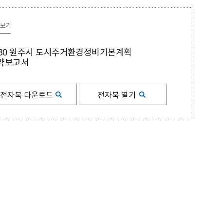
원주시시보
원문정보공개
성남시
여권의교부
민원처리/행정처분
설문조사
후보자 공적 의견접수
정보목록공개
강동구
외교부 여권안내
정부24
보기
개인정보 이용·제3자제공
강남구
외교부 비자안내
정책실명제
서울 서대문구
여권접수 온라인 사전예약
030 원주시 도시주거환경정비기본계획
경기 김포시
약보고서
평택시
전자북 다운로드
전자북 열기