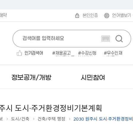
예약
본인인증
언어별보기
인기검색어
채용공고
수강신청
우수인재
민생지원금
인사발령
보건증
전기자동차
채용공고'
소개팅
대형폐기물
정보공개/개방
시민참여
 원주시 도시·주거환경정비기본계획
보
도시/건축
건축/주택 행정
2030 원주시 도시·주거환경정
보도자료
무인민원발급
발주계획
규제개혁안내
읍면동 한눈에 보기
시험계획 공고
민원편람/서식
감사결과/반부패청렴시책
부패·공익신고
미국 로아노크
사실은 이렇습니다
인터넷 민원발급（정부
입찰공고
행정규제목록
읍면동 민원안내
서류(필기)합격자 및 면접시
2025 원주시 민원편람
행정사무감사 결과
공직자부조리익명신고
캐나다 애드먼튼