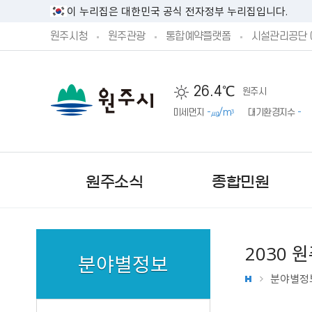
이 누리집은 대한민국 공식 전자정부 누리집입니다.
원주시청
원주관광
통합예약플랫폼
시설관리공단 
26.4℃
원주시
미세먼지
-㎍/m³
대기환경지수
-
원주소식
종합민원
2030
분야별정보
분야별정
새소식
민원실안내
시정방향
시민제안안내
기본현황
원주시 공고
민원상담 신청
예산서 공개
주민참여 예산 안내
기구 및 조직
문화행사
단구‧반곡관설 행정복지센
시장직 인수위원회 활동보
제안하기
원주의 상징
원주시 고시
예산안 공개
제안하기
업무별 전화번호