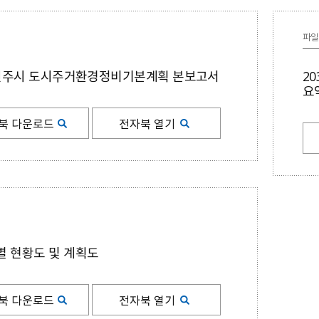
24）
문막읍
소초면
험 공고
Ⅰ
0
정례브리핑
개찰공고
규제입증요청
공무국외출장보고서
소극행정신고센터
중국 허페이
호저면
지정면
어디서나민원발급
최종합격자 및 임용등록 공
2025 원주시 민원편람
계약현황 공개
공청회 개최결과
신고포상금
중국 옌타이
파일
부론면
귀래면
고
Ⅱ
수의계약 현황공개
주요투자사업 추진결과
안전신문고
일본 이치카와
흥업면
판부면
2022. 3.31. 이전 공고
2026 원주시 민원편람
하도급계약현황
공용차량 운영현황
예산낭비신고
일본 히가시마츠야마
 원주시 도시주거환경정비기본계획 본보고서
2
신림면
중앙동
Ⅰ
강원특별자치도 시험정보/
준공검사
민간위탁평가결과
지방보조금 부정수급 신고
일본 미노
요
원인동
개운동
나라일터
2026 원주시 민원편람
대가지급현황
주민감사청구
명륜1동
명륜2동
Ⅱ
북 다운로드
전자북 열기
민간투자사업현황
지방규제개혁신문고
일산동
학성동
단계동
우산동
전동킥보드 불법 주정차
태장1동
태장2동
신고
봉산동
행구동
무실동
위원회 소개 및 운영
단구동 행정복지센터
운영성과
반곡관설동 행정복지센
관련사이트
개별주택가격 카카오톡 알
쉬운 우리말 사전
 현황도 및 계획도
터
리미
외국어 검사기
개별공시지가 카카오 알림
북 다운로드
전자북 열기
톡신청