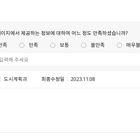
페이지에서 제공하는 정보에 대하여 어느 정도 만족하셨습니까?
만족
만족
보통
불만족
매우
도시계획과
최종수정일
2023.11.08
불량식품 신고
문화가 있는날
강원자비스
소비자24