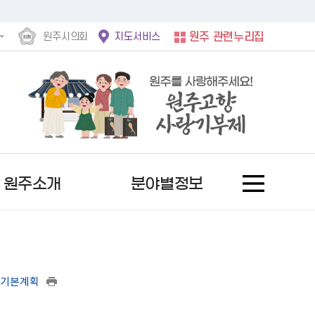
원주시의회
지도서비스
원주 관련누리집
원주소개
분야별정보
비기본계획
홍보사진
후속절차안내문
정보공개제도란?
서울시
문자로 소식받기
여권발급안내
사전정보공표 현황
자유게시판
역대 수상자
행복원주
비공개 세부기준
서울 도봉구
채널로 소식받기
기재사항변경
업무추진비
칭찬합니다
추천 후보자 공고