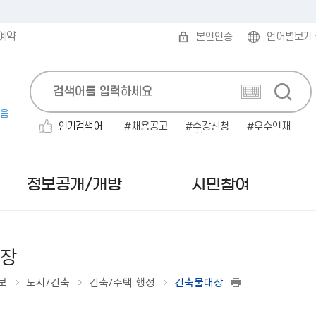
예약
본인인증
언어별보기
음
인기검색어
채용공고
수강신청
우수인재
민생지원금
대명농원
보건증
공고
소개팅
전기자동차
전기차
정보공개/개방
시민참여
장
보
도시/건축
건축/주택 행정
건축물대장
보도자료
무인민원발급
발주계획
규제개혁안내
읍면동 한눈에 보기
시험계획 공고
민원편람/서식
감사결과/반부패청렴시책
부패·공익신고
미국 로아노크
사실은 이렇습니다
인터넷 민원발급（정부
입찰공고
행정규제목록
읍면동 민원안내
서류(필기)합격자 및 면접시
2025 원주시 민원편람
행정사무감사 결과
공직자부조리익명신고
캐나다 애드먼튼