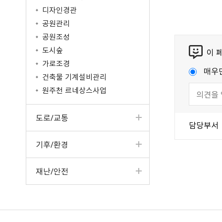
디자인경관
공원관리
공원조성
도시숲
이 
가로조경
매우
건축물 기계설비관리
원주천 르네상스사업
도로/교통
담당부서
기후/환경
재난/안전
국가법령정보센터
강원일자리정보망