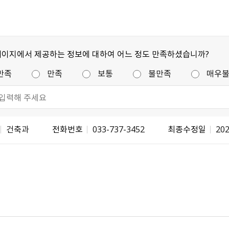
페이지에서 제공하는 정보에 대하여 어느 정도 만족하셨습니까?
만족
만족
보통
불만족
매우
건축과
전화번호
033-737-3452
최종수정일
202
불량식품 신고
문화가 있는날
강원자비스
소비자24