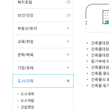
복지포털
터
고서
읍면동 소식
공개제안
원주의 인물
입법예고
성인지예산서
제안하기(2022년 4월 3
청사안내
구술·전화 민원
업무계획
일 이전)
반상회 소식지
나의제안
원주시 기본계획
분묘개장공고
결산현황
찾아오시는길
보건/건강
사전심사청구제
주요성과
알림마당
공동주택 알림방
우수제안사례
혁신도시 공공청사
공공기관 공고
세입세출현황공개
문서24 안내
일반현황
타기관 소식
국민생각함
타기관 공고/고시
지방재정공시
부동산/토지
민원콜센터
인사발령/교류신청
중기지방재정계획
행정정보공동이용 안내
조직운영정보
기금운용계획
교육/취업
민원조정위원회
시정평가
건축물대장 
고액·상시체납자공개
건축물대장
인구현황/통계연보
시유재산 현황
문화/체육
건축물대장
행정심판 결과
보조금 정산결과
등기부에 
행정서비스헌장
지방공기업
건축물대장 
기업/경제
학술연구용역 결과
마을세무사
차량등록민원
건축물 용
중요재산공시
지방세 안내/납부(WeT
자동차과태료납부（We
건축물의 
도시/건축
재정용어사전
AX)
TAX）
제도소개
건축물 등
납세자보호관제도
시민추천
도시계획
지방세 상담챗봇
적극행정 우수사례
도시개발
건설행정