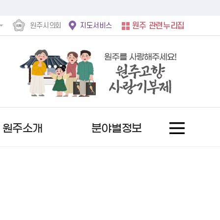
원주시의회
지도서비스
원주 관련누리집
원주소개
분야별정보
홍보사진
후속절차안내문
정보공개제도란?
서울시
문자로 소식받기
여권발급안내
사전정보공표 현황
자유게시판
역대 수상자
행복원주
비공개 세부기준
서울 도봉구
채널로 소식받기
기재사항변경
업무추진비
칭찬합니다
추천 후보자 공고