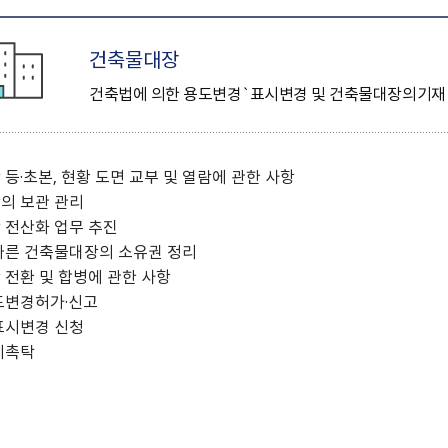
24）
문막읍
소초면
험 공고
Ⅰ
0
정례브리핑
개찰공고
규제입증요청
공무국외출장보고서
소극행정신고센터
중국 허페이
호저면
지정면
어디서나민원발급
최종합격자 및 임용등록 공
2025 원주시 민원편람
계약현황 공개
공청회 개최결과
신고포상금
중국 옌타이
건축물대장
부론면
귀래면
고
Ⅱ
수의계약 현황공개
주요투자사업 추진결과
안전신문고
일본 이치카와
흥업면
판부면
2022. 3.31. 이전 공고
2026 원주시 민원편람
건축법에 의한 용도변경`표시변경 및 건축물대장의기재 및
하도급계약현황
공용차량 운영현황
예산낭비신고
일본 히가시마츠야마
신림면
중앙동
Ⅰ
강원특별자치도 시험정보/
준공검사
민간위탁평가결과
지방보조금 부정수급 신고
일본 미노
원인동
개운동
나라일터
2026 원주시 민원편람
대가지급현황
주민감사청구
명륜1동
명륜2동
Ⅱ
등·초본, 현황 도면 교부 및 열람에 관한 사항
민간투자사업현황
지방규제개혁신문고
일산동
학성동
의 보관 관리
단계동
우산동
전동킥보드 불법 주정차
 전산화 업무 추진
태장1동
태장2동
신고
따른 건축물대장의 소유권 정리
봉산동
행구동
전환 및 합병에 관한 사항
무실동
위원회 소개 및 운영
도변경허가·신고
단구동 행정복지센터
운영성과
표시변경 신청
반곡관설동 행정복지센
기촉탁
관련사이트
개별주택가격 카카오톡 알
쉬운 우리말 사전
터
리미
외국어 검사기
개별공시지가 카카오 알림
톡신청