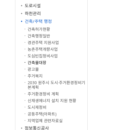
공공저작물 이용안내
공공데이터
도로시설
원주고향사랑기부제
공공저작물 자료실
공공데이터제공안내
하천관리
공지사항
공공데이터 건의
건축/주택 행정
명예의전당
건축허가현황
기부금현황
건축행정일반
답례품 현황
경관주택 지원사업
답례품 추천
농촌주택개량사업
도심빈집정비사업
건축물대장
광고물
주거복지
2030 원주시 도시·주거환경정비기
본계획
주거환경정비 계획
신재생에너지 설치 지원 현황
도시재정비
공동주택(아파트)
지역업체 관련자료실
정보통신공사