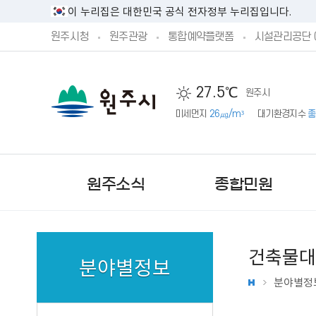
이 누리집은 대한민국 공식 전자정부 누리집입니다.
원주시청
원주관광
통합예약플랫폼
시설관리공단 
27.5℃
원주시
미세먼지
26㎍/m³
대기환경지수
좋
원주소식
종합민원
건축물대
분야별정보
분야별정
새소식
민원실안내
시정방향
시민제안안내
기본현황
원주시 공고
민원상담 신청
예산서 공개
주민참여 예산 안내
기구 및 조직
문화행사
단구‧반곡관설 행정복지센
시장직 인수위원회 활동보
제안하기
원주의 상징
원주시 고시
예산안 공개
제안하기
업무별 전화번호