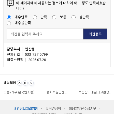
이 페이지에서 제공하는 정보에 대하여 어느 정도 만족하셨습
니까?
매우만족
만족
보통
불만족
매우불만족
담당부서
일산동
전화번호
033-737-5799
최종수정일
2026.07.20
불량식품 신고
문화가 있는날
원주시 아동돌봄원스톱통합지원센터
강원일자리정보망
강원자비스
소비자24
배너모음
강원창조경제혁신센터
국민재난안전포털
주민e직접 플랫폼
소통24(구 온국민소통)
정치후원금센터
부동산거래질서교란행위 신고센터
불법스팸대응센터
규제개혁신문고
클린아이
공직선거비리 익명신고
원주시재난안전대책본부
지방규제 신고센터
안전신문고
내고장알리미
전국 시장, 군수, 구청장 협의회
개인정보처리방침
저작권정책
이메일무단수집거부
한국사회적기업진흥원
쌀직불금 정보공개
국가법령정보센터