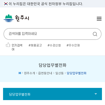
이 누리집은 대한민국 공식 전자정부 누리집입니다.
인기검색
채용공고
수강신청
우수인재
어
인사발령
전기자동차
민생지원금
보건증
폐기물
대명농원
평생건강관리
담당업무별전화
원주소개
읍면동안내
일산동
담당업무별전화
담당업무별전화