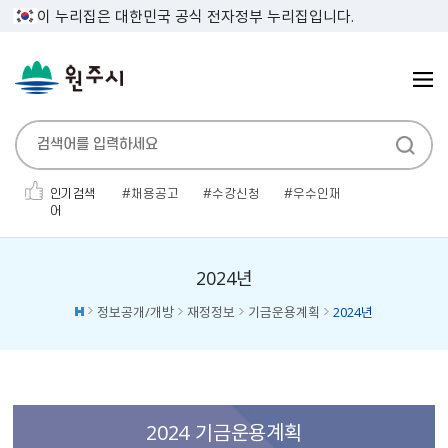
이 누리집은 대한민국 공식 전자정부 누리집입니다.
인기검색
채용공고
수강신청
우수인재
어
인사발령
전기자동차
민생지원금
보건증
폐기물
대명농원
평생건강관리
2024년
정보공개/개방
재정정보
기금운용계획
2024년
2024 기금운용계획