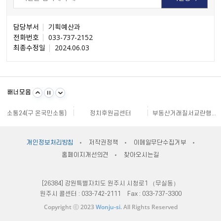
담당부서
기획예산과
전화번호
033-737-2152
최종수정일
2024.06.03
불량식품 신고
문화가 있는날
원주시 아동돌봄원스톱통합지원센터
강원일자리정보망
강원자비스
소비자24
배너모음
강원창조경제혁신센터
국민재난안전포털
주민e직접 플랫폼
소통24(구 온국민소통)
정치후원금센터
부동산거래질서교란행위 신고센터
불법스팸대응센터
규제개혁신문고
클린아이
공직선거비리 익명신고
원주시재난안전대책본부
지방규제 신고센터
안전신문고
내고장알리미
전국 시장, 군수, 구청장 협의회
개인정보처리방침
저작권정책
이메일무단수집거부
한국사회적기업진흥원
쌀직불금 정보공개
국가법령정보센터
홈페이지개선의견
찾아오시는길
불량식품 신고
문화가 있는날
원주시 아동돌봄원스톱통합지원센터
강원일자리정보망
강원자비스
소비자24
[26384] 강원특별자치도 원주시 시청로1 （무실동）
원주시 콜센터 :
033-742-2111
Fax :
033-737-3300
Copyright ⓒ 2023
Wonju-si
. All Rights Reserved