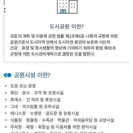
도시공원 이란?
국토의 계획 및 이용에 관한 법률 제2조제6호 나목의 규정에 의한
공원으로서 도시지역 안에서 도시자연 경관의 보호와 시민의
건강ㆍ휴양 및 정서생활의 향상에 기여하기 위하여 동법 제30조
규정에 의한 도시관리계획으로 결정된 것을 말한다.
공원시설 이란?
도로 또는 광장
화단ㆍ분수ㆍ조각 등 조경시설
휴게소ㆍ긴 의자 등 휴양시설
그네ㆍ미끄럼틀 등 유희시설
테니스장ㆍ수영장ㆍ궁도장 등 운동시설
식물원ㆍ동물원ㆍ수족관ㆍ박물관ㆍ야외음악당 등 교양시설
주차장ㆍ매점ㆍ화장실 등 이용자를 위한 편익시설