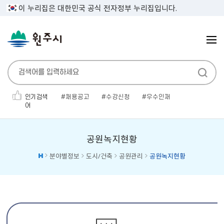
이 누리집은 대한민국 공식 전자정부 누리집입니다.
인기검색
채용공고
수강신청
우수인재
어
민생지원금
대명농원
보건증
공고
소개팅
전기자동차
전기차
공원녹지현황
분야별정보
도시/건축
공원관리
공원녹지현황