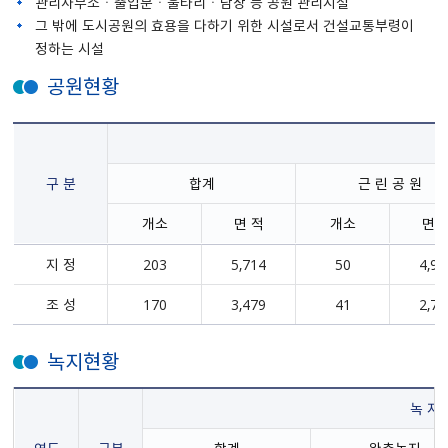
관리사무소ㆍ출입문ㆍ울타리ㆍ담장 등 공원 관리시설
그 밖에 도시공원의 효용을 다하기 위한 시설로서 건설교통부령이
정하는 시설
공원현황
구 분
합계
근 린 공 원
개소
면 적
개소
면 
지 정
203
5,714
50
4,90
조 성
170
3,479
41
2,78
녹지현황
녹 지 