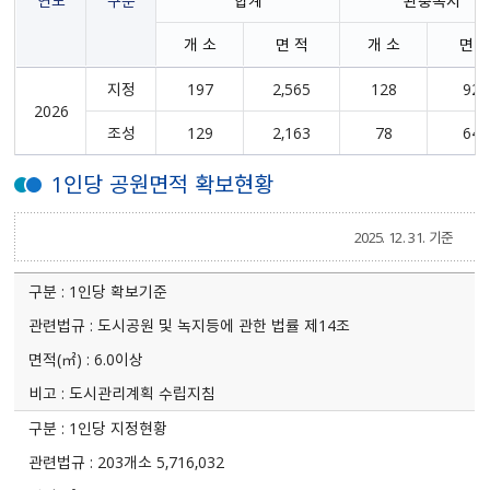
연도
구분
합계
완충녹지
개 소
면 적
개 소
면 
지정
197
2,565
128
920
2026
조성
129
2,163
78
640
1인당 공원면적 확보현황
2025. 12. 31. 기준
1인당 확보기준
도시공원 및 녹지등에 관한 법률 제14조
6.0이상
도시관리계획 수립지침
1인당 지정현황
203개소 5,716,032