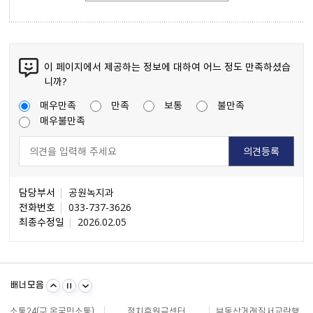
이 페이지에서 제공하는 정보에 대하여 어느 정도 만족하셨습
니까?
매우만족
만족
보통
불만족
매우불만족
담당부서
공원녹지과
전화번호
033-737-3626
최종수정일
2026.02.05
불량식품 신고
문화가 있는날
원주시 아동돌봄원스톱통합지원센터
강원일자리정보망
강원자비스
소비자24
배너모음
강원창조경제혁신센터
국민재난안전포털
주민e직접 플랫폼
소통24(구 온국민소통)
정치후원금센터
부동산거래질서교란행위 신고센터