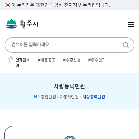
이 누리집은 대한민국 공식 전자정부 누리집입니다.
인기검색
채용공고
수강신청
우수인재
어
민생지원금
인사발령
보건증
전기자동차
채용공고'
소개팅
대형폐기물
차량등록민원
종합민원
자동차민원
차량등록민원