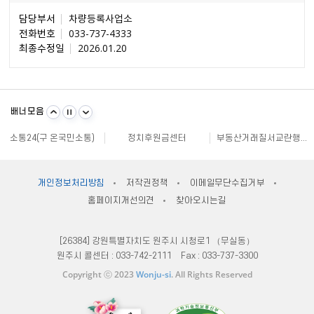
담당부서
차량등록사업소
전화번호
033-737-4333
최종수정일
2026.01.20
불량식품 신고
문화가 있는날
원주시 아동돌봄원스톱통합지원센터
강원일자리정보망
강원자비스
소비자24
배너모음
강원창조경제혁신센터
국민재난안전포털
주민e직접 플랫폼
소통24(구 온국민소통)
정치후원금센터
부동산거래질서교란행위 신고센터
불법스팸대응센터
규제개혁신문고
클린아이
공직선거비리 익명신고
원주시재난안전대책본부
지방규제 신고센터
안전신문고
내고장알리미
전국 시장, 군수, 구청장 협의회
개인정보처리방침
저작권정책
이메일무단수집거부
한국사회적기업진흥원
쌀직불금 정보공개
국가법령정보센터
홈페이지개선의견
찾아오시는길
불량식품 신고
문화가 있는날
원주시 아동돌봄원스톱통합지원센터
강원일자리정보망
강원자비스
소비자24
[26384] 강원특별자치도 원주시 시청로1 （무실동）
원주시 콜센터 :
033-742-2111
Fax :
033-737-3300
Copyright ⓒ 2023
Wonju-si
. All Rights Reserved