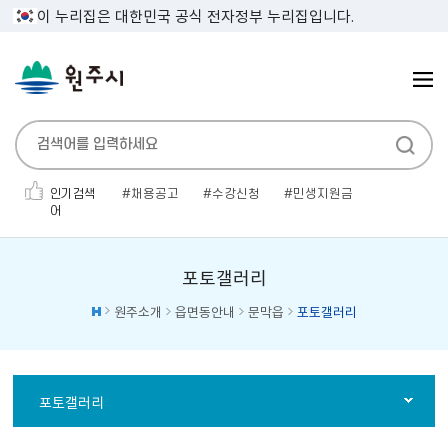
이 누리집은 대한민국 공식 전자정부 누리집입니다.
인기검색
채용공고
수강신청
민생지원금
어
폐기물
대형폐기물
우수인재
관광
대명농원
만두
무연고
포토갤러리
원주소개
읍면동안내
문막읍
포토갤러리
포토갤러리