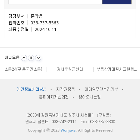
담당부서
문막읍
전화번호
033-737-5563
최종수정일
2024.10.11
불량식품 신고
문화가 있는날
원주시 아동돌봄원스톱통합지원센터
강원일자리정보망
강원자비스
소비자24
배너모음
강원창조경제혁신센터
국민재난안전포털
주민e직접 플랫폼
소통24(구 온국민소통)
정치후원금센터
부동산거래질서교란행위 신고센터
불법스팸대응센터
규제개혁신문고
클린아이
공직선거비리 익명신고
원주시재난안전대책본부
지방규제 신고센터
안전신문고
내고장알리미
전국 시장, 군수, 구청장 협의회
개인정보처리방침
저작권정책
이메일무단수집거부
한국사회적기업진흥원
쌀직불금 정보공개
국가법령정보센터
홈페이지개선의견
찾아오시는길
불량식품 신고
문화가 있는날
원주시 아동돌봄원스톱통합지원센터
강원일자리정보망
강원자비스
소비자24
[26384] 강원특별자치도 원주시 시청로1 （무실동）
원주시 콜센터 :
033-742-2111
Fax :
033-737-3300
Copyright ⓒ 2023
Wonju-si
. All Rights Reserved