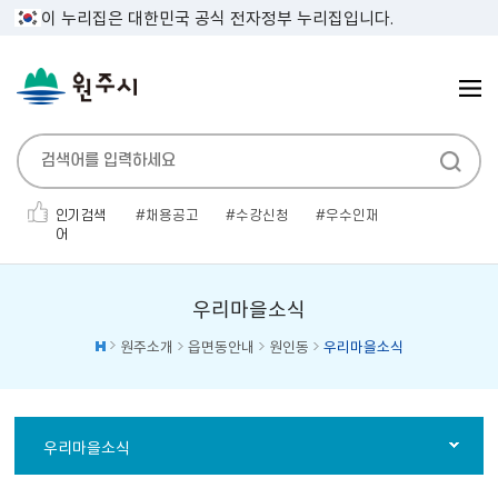
이 누리집은 대한민국 공식 전자정부 누리집입니다.
인기검색
채용공고
수강신청
우수인재
어
민생지원금
인사발령
보건증
전기자동차
채용공고'
소개팅
대형폐기물
우리마을소식
원주소개
읍면동안내
원인동
우리마을소식
우리마을소식