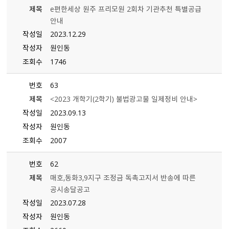
제목
e편한세상 원주 프리모원 2회차 기관추천 특별공급
안내
작성일
2023.12.29
작성자
원인동
조회수
1746
번호
63
제목
＜2023 개학기（2학기） 불법광고물 일제정비 안내＞
작성일
2023.09.13
작성자
원인동
조회수
2007
번호
62
제목
매호,동화3,9지구 조정금 독촉고지서 반송에 따른
공시송달공고
작성일
2023.07.28
작성자
원인동