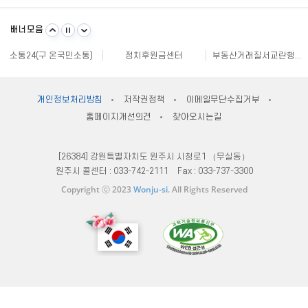
불량식품 신고
문화가 있는날
원주시 아동돌봄원스톱통합지원센터
강원일자리정보망
강원자비스
소비자24
배너모음
강원창조경제혁신센터
국민재난안전포털
주민e직접 플랫폼
소통24(구 온국민소통)
정치후원금센터
부동산거래질서교란행위 신고센터
불법스팸대응센터
규제개혁신문고
클린아이
공직선거비리 익명신고
원주시재난안전대책본부
지방규제 신고센터
안전신문고
내고장알리미
전국 시장, 군수, 구청장 협의회
개인정보처리방침
저작권정책
이메일무단수집거부
한국사회적기업진흥원
쌀직불금 정보공개
국가법령정보센터
홈페이지개선의견
찾아오시는길
불량식품 신고
문화가 있는날
원주시 아동돌봄원스톱통합지원센터
강원일자리정보망
강원자비스
소비자24
[26384] 강원특별자치도 원주시 시청로1 （무실동）
원주시 콜센터 :
033-742-2111
Fax :
033-737-3300
Copyright ⓒ 2023
Wonju-si
. All Rights Reserved