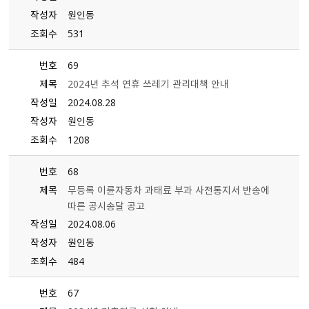
작성자
원인동
조회수
531
번호
69
제목
2024년 추석 연휴 쓰레기 관리대책 안내
작성일
2024.08.28
작성자
원인동
조회수
1208
번호
68
제목
무등록 이륜자동차 과태료 부과 사전통지서 반송에
따른 공시송달 공고
작성일
2024.08.06
작성자
원인동
조회수
484
번호
67