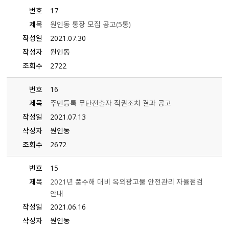
번호
17
제목
원인동 통장 모집 공고（5통）
작성일
2021.07.30
작성자
원인동
조회수
2722
번호
16
제목
주민등록 무단전출자 직권조치 결과 공고
작성일
2021.07.13
작성자
원인동
조회수
2672
번호
15
제목
2021년 풍수해 대비 옥외광고물 안전관리 자율점검
안내
작성일
2021.06.16
작성자
원인동