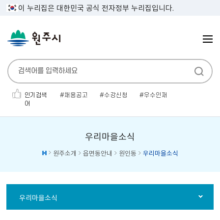
이 누리집은 대한민국 공식 전자정부 누리집입니다.
인기검색
채용공고
수강신청
우수인재
어
민생지원금
인사발령
보건증
전기자동차
채용공고'
소개팅
대형폐기물
우리마을소식
원주소개
읍면동안내
원인동
우리마을소식
우리마을소식