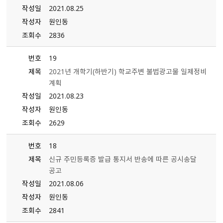
작성일
2021.08.25
작성자
원인동
조회수
2836
번호
19
제목
2021년 개학기(하반기) 학교주변 불법광고물 일제정비
계획
작성일
2021.08.23
작성자
원인동
조회수
2629
번호
18
제목
신규 주민등록증 발급 통지서 반송에 따른 공시송달
공고
작성일
2021.08.06
작성자
원인동
조회수
2841