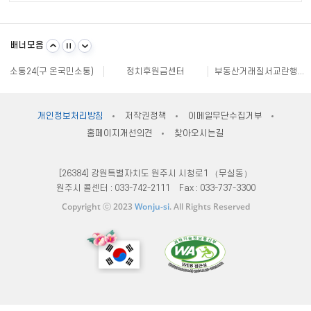
불량식품 신고
문화가 있는날
원주시 아동돌봄원스톱통합지원센터
강원일자리정보망
강원자비스
소비자24
배너모음
강원창조경제혁신센터
국민재난안전포털
주민e직접 플랫폼
소통24(구 온국민소통)
정치후원금센터
부동산거래질서교란행위 신고센터
불법스팸대응센터
규제개혁신문고
클린아이
공직선거비리 익명신고
원주시재난안전대책본부
지방규제 신고센터
안전신문고
내고장알리미
전국 시장, 군수, 구청장 협의회
개인정보처리방침
저작권정책
이메일무단수집거부
한국사회적기업진흥원
쌀직불금 정보공개
국가법령정보센터
홈페이지개선의견
찾아오시는길
불량식품 신고
문화가 있는날
원주시 아동돌봄원스톱통합지원센터
강원일자리정보망
강원자비스
소비자24
[26384] 강원특별자치도 원주시 시청로1 （무실동）
원주시 콜센터 :
033-742-2111
Fax :
033-737-3300
Copyright ⓒ 2023
Wonju-si
. All Rights Reserved