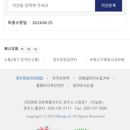
최종수정일
2024.06.25
불량식품 신고
문화가 있는날
원주시 아동돌봄원스톱통합지원센터
강원일자리정보망
강원자비스
소비자24
배너모음
강원창조경제혁신센터
국민재난안전포털
주민e직접 플랫폼
소통24(구 온국민소통)
정치후원금센터
부동산거래질서교란행위 신고센터
불법스팸대응센터
규제개혁신문고
클린아이
공직선거비리 익명신고
원주시재난안전대책본부
지방규제 신고센터
안전신문고
내고장알리미
전국 시장, 군수, 구청장 협의회
개인정보처리방침
저작권정책
이메일무단수집거부
한국사회적기업진흥원
쌀직불금 정보공개
국가법령정보센터
홈페이지개선의견
찾아오시는길
불량식품 신고
문화가 있는날
원주시 아동돌봄원스톱통합지원센터
강원일자리정보망
강원자비스
소비자24
[26384] 강원특별자치도 원주시 시청로1 （무실동）
원주시 콜센터 :
033-742-2111
Fax :
033-737-3300
Copyright ⓒ 2023
Wonju-si
. All Rights Reserved