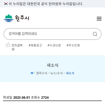
이 누리집은 대한민국 공식 전자정부 누리집입니다.
인기검색
채용공고
수강신청
우수인재
어
민생지원금
인사발령
보건증
전기자동차
채용공고'
소개팅
대형폐기물
새소식
원주소식
뉴스/소식
새소식
작성일
2023.06.01
조회수
2724