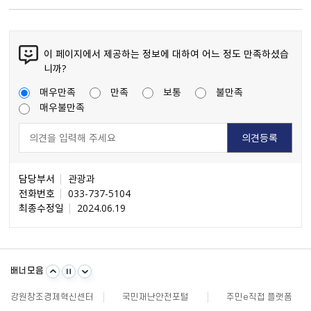
이 페이지에서 제공하는 정보에 대하여 어느 정도 만족하셨습
니까?
매우만족
만족
보통
불만족
매우불만족
담당부서
관광과
전화번호
033-737-5104
최종수정일
2024.06.19
불량식품 신고
문화가 있는날
원주시 아동돌봄원스톱통합지원센터
배너모음
강원일자리정보망
강원자비스
소비자24
강원창조경제혁신센터
국민재난안전포털
주민e직접 플랫폼