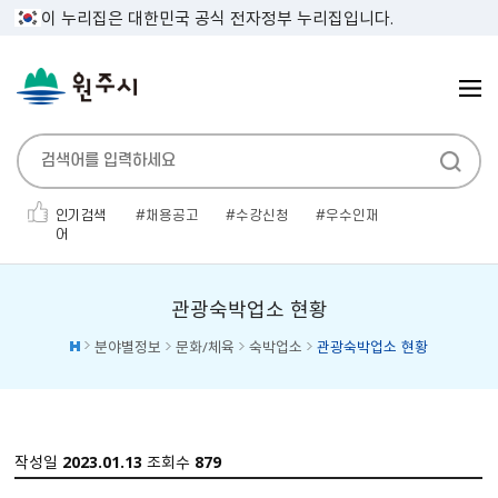
이 누리집은 대한민국 공식 전자정부 누리집입니다.
인기검색
채용공고
수강신청
우수인재
어
민생지원금
인사발령
보건증
전기자동차
채용공고'
소개팅
대형폐기물
관광숙박업소 현황
분야별정보
문화/체육
숙박업소
관광숙박업소 현황
작성일
2023.01.13
조회수
879