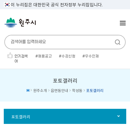
이 누리집은 대한민국 공식 전자정부 누리집입니다.
인기검색
채용공고
수강신청
우수인재
어
인사발령
전기자동차
민생지원금
보건증
폐기물
대명농원
평생건강관리
포토갤러리
원주소개
읍면동안내
학성동
포토갤러리
포토갤러리