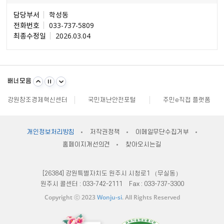
담당부서
학성동
전화번호
033-737-5809
최종수정일
2026.03.04
불량식품 신고
문화가 있는날
원주시 아동돌봄원스톱통합지원센터
배너모음
강원일자리정보망
강원자비스
소비자24
강원창조경제혁신센터
국민재난안전포털
주민e직접 플랫폼
소통24(구 온국민소통)
정치후원금센터
부동산거래질서교란행위 신고센터
불법스팸대응센터
규제개혁신문고
클린아이
공직선거비리 익명신고
원주시재난안전대책본부
지방규제 신고센터
개인정보처리방침
저작권정책
이메일무단수집거부
안전신문고
내고장알리미
전국 시장, 군수, 구청장 협의회
홈페이지개선의견
찾아오시는길
한국사회적기업진흥원
쌀직불금 정보공개
국가법령정보센터
불량식품 신고
문화가 있는날
원주시 아동돌봄원스톱통합지원센터
강원일자리정보망
강원자비스
소비자24
[26384] 강원특별자치도 원주시 시청로1 （무실동）
원주시 콜센터 :
033-742-2111
Fax :
033-737-3300
Copyright ⓒ 2023
Wonju-si
. All Rights Reserved