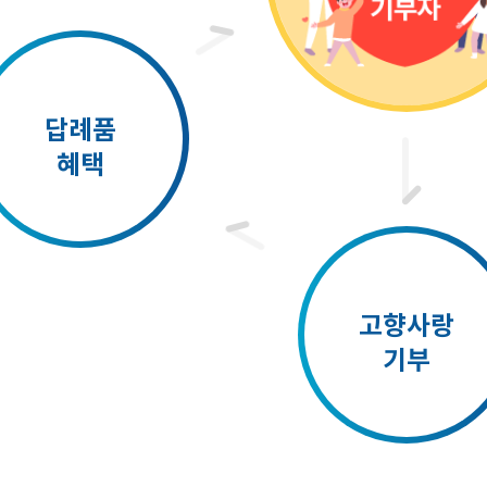
원주시 청소년 꿈이룸 바우
처 가맹점 모집
답례품
혜택
고향사랑
기부