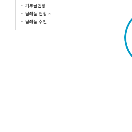
공공저작물 이용안내
공공데이터
기부금현황
원주고향사랑기부제
공공저작물 자료실
공공데이터제공안내
답례품 현황
공지사항
공공데이터 건의
답례품 추천
명예의전당
기부금현황
답례품 현황
답례품 추천