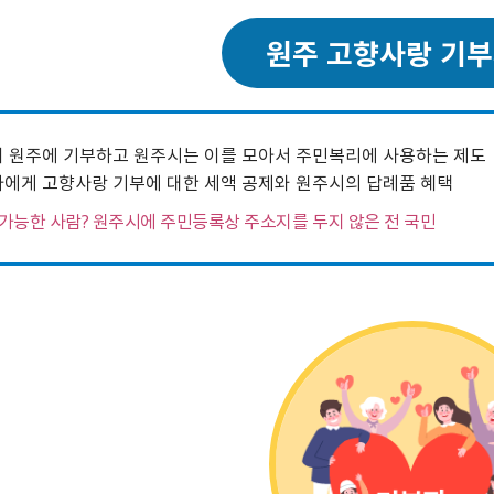
24）
문막읍
소초면
험 공고
Ⅰ
0
정례브리핑
개찰공고
규제입증요청
공무국외출장보고서
소극행정신고센터
중국 허페이
호저면
지정면
어디서나민원발급
원주 고향사랑 기부
최종합격자 및 임용등록 공
2025 원주시 민원편람
계약현황 공개
공청회 개최결과
신고포상금
중국 옌타이
부론면
귀래면
고
Ⅱ
수의계약 현황공개
주요투자사업 추진결과
안전신문고
일본 이치카와
흥업면
판부면
2022. 3.31. 이전 공고
2026 원주시 민원편람
하도급계약현황
공용차량 운영현황
예산낭비신고
일본 히가시마츠야마
신림면
중앙동
Ⅰ
강원특별자치도 시험정보/
준공검사
민간위탁평가결과
지방보조금 부정수급 신고
일본 미노
원인동
개운동
 원주에 기부하고 원주시는 이를 모아서 주민복리에 사용하는 제도
나라일터
2026 원주시 민원편람
대가지급현황
주민감사청구
명륜1동
명륜2동
에게 고향사랑 기부에 대한 세액 공제와 원주시의 답례품 혜택
Ⅱ
민간투자사업현황
지방규제개혁신문고
일산동
학성동
가능한 사람? 원주시에 주민등록상 주소지를 두지 않은 전 국민
단계동
우산동
전동킥보드 불법 주정차
태장1동
태장2동
신고
봉산동
행구동
무실동
위원회 소개 및 운영
단구동 행정복지센터
운영성과
반곡관설동 행정복지센
관련사이트
개별주택가격 카카오톡 알
쉬운 우리말 사전
터
리미
외국어 검사기
개별공시지가 카카오 알림
톡신청