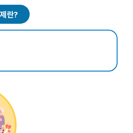
원주시시보
원문정보공개
성남시
여권의교부
민원처리/행정처분
설문조사
후보자 공적 의견접수
제란?
정보목록공개
강동구
외교부 여권안내
정부24
개인정보 이용·제3자제공
강남구
외교부 비자안내
정책실명제
서울 서대문구
여권접수 온라인 사전예약
경기 김포시
평택시