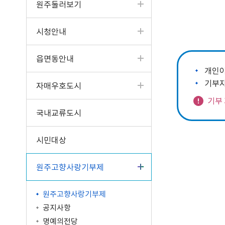
원주둘러보기
터
고서
읍면동 소식
공개제안
원주의 인물
입법예고
성인지예산서
제안하기(2022년 4월 3
청사안내
구술·전화 민원
업무계획
일 이전)
반상회 소식지
나의제안
원주시 기본계획
분묘개장공고
결산현황
찾아오시는길
시청안내
사전심사청구제
주요성과
알림마당
공동주택 알림방
우수제안사례
혁신도시 공공청사
공공기관 공고
세입세출현황공개
문서24 안내
일반현황
타기관 소식
국민생각함
타기관 공고/고시
지방재정공시
읍면동안내
민원콜센터
인사발령/교류신청
중기지방재정계획
개인이
행정정보공동이용 안내
조직운영정보
기금운용계획
기부자
자매우호도시
민원조정위원회
시정평가
고액·상시체납자공개
기부 
인구현황/통계연보
시유재산 현황
국내교류도시
행정심판 결과
보조금 정산결과
행정서비스헌장
지방공기업
시민대상
학술연구용역 결과
마을세무사
차량등록민원
중요재산공시
지방세 안내/납부(WeT
자동차과태료납부（We
원주고향사랑기부제
재정용어사전
AX)
TAX）
제도소개
납세자보호관제도
시민추천
원주고향사랑기부제
지방세 상담챗봇
적극행정 우수사례
공지사항
명예의전당