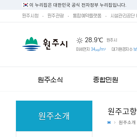
이 누리집은 대한민국 공식 전자정부 누리집입니다.
원주시청
원주관광
통합예약플랫폼
시설관리공단 
28.9℃
원주시
미세먼지
34㎍/m³
대기환경지수
보
원주소식
종합민원
원주고향
원주소개
원주소개
새소식
민원실안내
시정방향
시민제안안내
기본현황
원주시 공고
민원상담 신청
예산서 공개
주민참여 예산 안내
기구 및 조직
문화행사
단구‧반곡관설 행정복지센
시장직 인수위원회 활동보
제안하기
원주의 상징
원주시 고시
예산안 공개
제안하기
업무별 전화번호