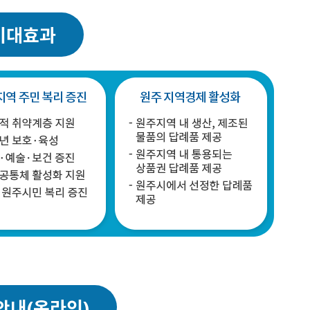
기대효과
역
주민 복리 증진
원주
지역경제 활성화
적 취약계층 지원
원주지역
내 생산, 제조된
안내(온라인)
년 보호·육성
물품의 답례품 제공