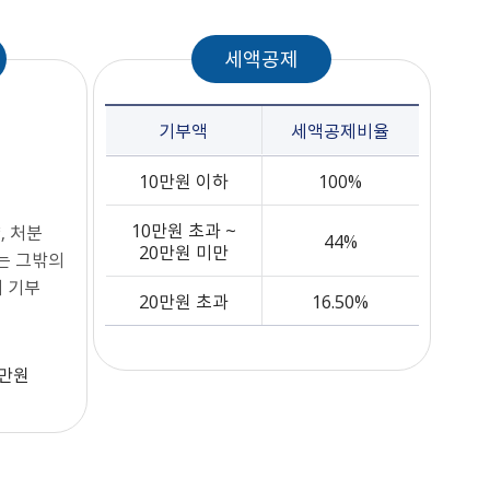
세액공제
기부액
세액공제비율
10만원 이하
100%
10만원 초과 ~
, 처분
44%
20만원 미만
는 그밖의
 기부
20만원 초과
16.50%
0만원