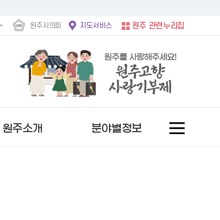
원주시의회
지도서비스
원주 관련누리집
원주소개
분야별정보
홍보사진
후속절차안내문
정보공개제도란?
서울시
문자로 소식받기
여권발급안내
사전정보공표 현황
자유게시판
역대 수상자
행복원주
비공개 세부기준
서울 도봉구
채널로 소식받기
기재사항변경
업무추진비
칭찬합니다
추천 후보자 공고