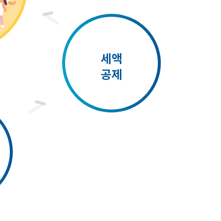
세액
공제