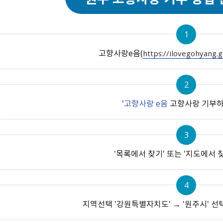
문화
지역
기타
1
고향사랑e음(
https://ilovegohyang.g
2
'
고향사랑 e음
고향사랑 기부하
3
'목록에서 찾기' 또는 '지도에서 
4
지역선택 '강원특별자치도' → '원주시' 