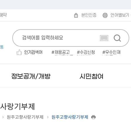
예약
본인인증
언어별보기
통
인기검색어
채용공고
수강신청
우수인재
민생지원금
인사발령
보건증
전기자동차
채용공고'
소개팅
대형폐기물
정보공개/개방
시민참여
사랑기부제
원주고향사랑기부제
원주고향사랑기부제
보도자료
무인민원발급
발주계획
규제개혁안내
읍면동 한눈에 보기
시험계획 공고
민원편람/서식
감사결과/반부패청렴시책
부패·공익신고
미국 로아노크
사실은 이렇습니다
인터넷 민원발급（정부
입찰공고
행정규제목록
읍면동 민원안내
서류(필기)합격자 및 면접시
2025 원주시 민원편람
행정사무감사 결과
공직자부조리익명신고
캐나다 애드먼튼