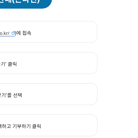
·예술·보건 증진
원주지역
내 통용되는
공동체 활성화 지원
상품권 답례품 제공
 원주시민 복리 증진
원주시에서 선정한 답례품
제공
)에 접속
o.kr/
기' 클릭
찾기'를 선택
선택하고 기부하기 클릭